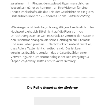
zu erinnern: ihr Ringen, dem zwiespältigen menschlichen
Wesenkern näher zu kommen, an ihre Visionen für eine
›neue Gesellschaft‹, die das Leid der Geschichte an ein gutes
Ende führen könnten.« – Andreas Kohm,
Badische Zeitung
»Die Ausgabe ist textologisch sorgfältig und verlässlich. … Im
Nachwort zieht sich Zittel nicht auf die Figur vom ›zu
Unrecht vergessenen Genie‹ zurück. Er verortet den Autor in
den Zusammenhängen, die seine Haltungen zur Literatur
und zum Leben prägten. … Nachdrücklich unterstreicht er,
dass Adlers Texte nicht chaotisch sind: ›Das ist kein
verwirrtes Erzählen, sondern das präzise Erzählen einer
Verwirrung‹, eine ›Phänomenologie der Denkvorgänge‹.« –
Štěpán Zbytovský,
Institut pro studium literatury
Die Reihe
Kometen der Moderne