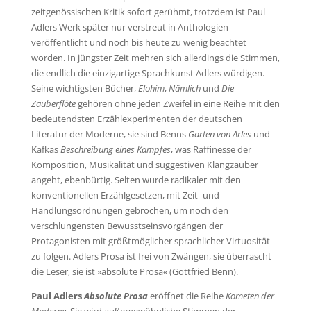
zeitgenössischen Kritik sofort gerühmt, trotzdem ist Paul
Adlers Werk später nur verstreut in Anthologien
veröffentlicht und noch bis heute zu wenig beachtet
worden. In jüngster Zeit mehren sich allerdings die Stimmen,
die endlich die einzigartige Sprachkunst Adlers würdigen.
Seine wichtigsten Bücher,
Elohim
,
Nämlich
und
Die
Zauberflöte
gehören ohne jeden Zweifel in eine Reihe mit den
bedeutendsten Erzählexperimenten der deutschen
Literatur der Moderne, sie sind Benns
Garten von Arles
und
Kafkas
Beschreibung eines Kampfes
, was Raffinesse der
Komposition, Musikalität und suggestiven Klangzauber
angeht, ebenbürtig. Selten wurde radikaler mit den
konventionellen Erzählgesetzen, mit Zeit- und
Handlungsordnungen gebrochen, um noch den
verschlungensten Bewusstseinsvorgängen der
Protagonisten mit größtmöglicher sprachlicher Virtuosität
zu folgen. Adlers Prosa ist frei von Zwängen, sie überrascht
die Leser, sie ist »absolute Prosa« (Gottfried Benn).
Paul Adlers
Absolute Prosa
eröffnet die Reihe
Kometen der
Moderne
. Sie wird außergewöhnliche Stimmen der