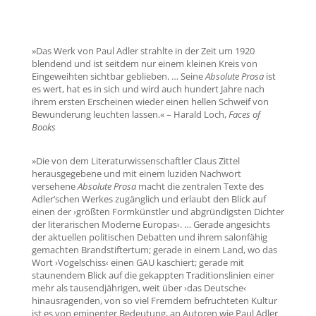
»Das Werk von Paul Adler strahlte in der Zeit um 1920
blendend und ist seitdem nur einem kleinen Kreis von
Eingeweihten sichtbar geblieben. … Seine
Absolute Prosa
ist
es wert, hat es in sich und wird auch hundert Jahre nach
ihrem ersten Erscheinen wieder einen hellen Schweif von
Bewunderung leuchten lassen.« – Harald Loch,
Faces of
Books
»Die von dem Literaturwissenschaftler Claus Zittel
herausgegebene und mit einem luziden Nachwort
versehene
Absolute Prosa
macht die zentralen Texte des
Adler’schen Werkes zugänglich und erlaubt den Blick auf
einen der ›größten Formkünstler und abgründigsten Dichter
der literarischen Moderne Europas‹. … Gerade angesichts
der aktuellen politischen Debatten und ihrem salonfähig
gemachten Brandstiftertum; gerade in einem Land, wo das
Wort ›Vogelschiss‹ einen GAU kaschiert; gerade mit
staunendem Blick auf die gekappten Traditionslinien einer
mehr als tausendjährigen, weit über ›das Deutsche‹
hinausragenden, von so viel Fremdem befruchteten Kultur
ist es von eminenter Bedeutung, an Autoren wie Paul Adler