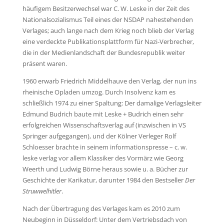
häufigem Besitzerwechsel war C. W. Leske in der Zeit des
Nationalsozialismus Teil eines der NSDAP nahestehenden
Verlages; auch lange nach dem Krieg noch blieb der Verlag
eine verdeckte Publikationsplattform für Nazi-Verbrecher,
die in der Medienlandschaft der Bundesrepublik weiter
präsent waren.
1960 erwarb Friedrich Middelhauve den Verlag, der nun ins
rheinische Opladen umzog. Durch Insolvenz kam es
schließlich 1974 zu einer Spaltung: Der damalige Verlagsleiter
Edmund Budrich baute mit Leske + Budrich einen sehr
erfolgreichen Wissenschaftsverlag auf (inzwischen in VS
Springer aufgegangen), und der Kölner Verleger Rolf
Schloesser brachte in seinem informationspresse – c. w.
leske verlag vor allem Klassiker des Vormärz wie Georg
Weerth und Ludwig Börne heraus sowie u. a. Bücher zur
Geschichte der Karikatur, darunter 1984 den Bestseller
Der
Struwwelhitler
.
Nach der Übertragung des Verlages kam es 2010 zum
Neubeginn in Düsseldorf: Unter dem Vertriebsdach von