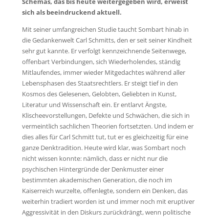
Schemas, das bis heute weitergegeben wird, erweist
sich als beeindruckend aktuell.
Mit seiner umfangreichen Studie taucht Sombart hinab in
die Gedankenwelt Carl Schmitts, den er seit seiner Kindheit
sehr gut kannte. Er verfolgt kennzeichnende Seitenwege,
offenbart Verbindungen, sich Wiederholendes, ständig
Mitlaufendes, immer wieder Mitgedachtes während aller
Lebensphasen des Staatsrechtlers. Er steigt tief in den
Kosmos des Gelesenen, Gelobten, Geliebten in Kunst,
Literatur und Wissenschaft ein. Er entlarvt Ängste,
Klischeevorstellungen, Defekte und Schwächen, die sich in
vermeintlich sachlichen Theorien fortsetzten. Und indem er
dies alles für Carl Schmitt tut, tut er es gleichzeitig für eine
ganze Denktradition. Heute wird klar, was Sombart noch
nicht wissen konnte: nämlich, dass er nicht nur die
psychischen Hintergründe der Denkmuster einer
bestimmten akademischen Generation, die noch im
Kaiserreich wurzelte, offenlegte, sondern ein Denken, das
weiterhin tradiert worden ist und immer noch mit eruptiver
Aggressivität in den Diskurs zurückdrängt, wenn politische