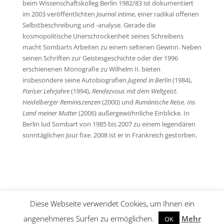
beim Wissenschaftskolleg Berlin 1982/83 ist dokumentiert
im 2003 veröffentlichten
Journal intime
, einer radikal offenen
Selbstbeschreibung und -analyse. Gerade die
kosmopolitische Unerschrockenheit seines Schreibens
macht Sombarts Arbeiten zu einem seltenen Gewinn. Neben
seinen Schriften zur Geistesgeschichte oder der 1996
erschienenen Monografie zu Wilhelm II. bieten
insbesondere seine Autobiografien
Jugend in Berlin
(1984),
Pariser Lehrjahre
(1994),
Rendezvous mit dem Weltgeist.
Heidelberger Reminiszenzen
(2000) und
Rumänische Reise. Ins
Land meiner Mutter
(2006) außergewöhnliche Einblicke. In
Berlin lud Sombart von 1985 bis 2007 zu einem legendären
sonntäglichen Jour fixe. 2008 ist er in Frankreich gestorben.
Diese Webseite verwendet Cookies, um Ihnen ein
© C. W. Leske Verlag 2026 |
Impressum
|
Datenschutz
|
angenehmeres Surfen zu ermöglichen.
Mehr
OK
Produktsicherheit