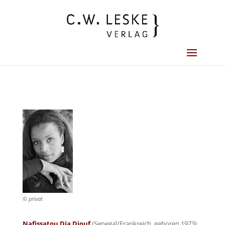
© privat
Nafissatou Dia Diouf
(Senegal/Frankreich, geboren 1973)