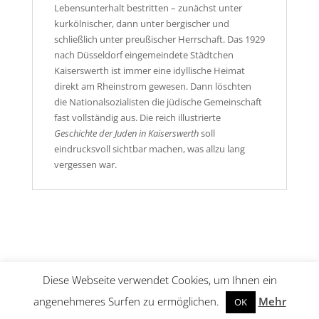
Lebensunterhalt bestritten – zunächst unter
kurkölnischer, dann unter bergischer und
schließlich unter preußischer Herrschaft. Das 1929
nach Düsseldorf eingemeindete Städtchen
Kaiserswerth ist immer eine idyllische Heimat
direkt am Rheinstrom gewesen. Dann löschten
die ­Nationalsozialisten die jüdische Gemeinschaft
fast vollständig aus. Die reich ­illustrierte
Geschichte der Juden in Kaiserswerth
soll
eindrucksvoll sichtbar machen, was allzu lang
vergessen war.
Diese Webseite verwendet Cookies, um Ihnen ein
© C. W. Leske Verlag 2026 |
Impressum
|
Datenschutz
|
angenehmeres Surfen zu ermöglichen.
Mehr
OK
Produktsicherheit