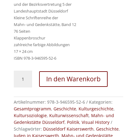
und der Bezirksvertretung 5 der
Landeshauptstadt Düsseldorf
Kleine Schriftenreihe der
Mahn- und Gedenkstätte, Band 12
76 Seiten
Klappenbroschur
zahlreiche farbige Abbildungen
17 × 24 cm
ISBN 978-3-946595-52-6
»haben
In den Warenkorb
keine
Sinagoge«
Menge
Artikelnummer:
978-3-946595-52-6
Kategorien:
Gesamtprogramm
,
Geschichte
,
Kulturgeschichte
,
Kultursoziologie
,
Kulturwissenschaft
,
Mahn- und
Gedenkstätte Düsseldorf
,
Politik
,
Visual History
Schlagwörter:
Düsseldorf Kaiserswerth
,
Geschichte
,
Juden in Kaiserswerth
,
Mahn- und Gedenkstätte