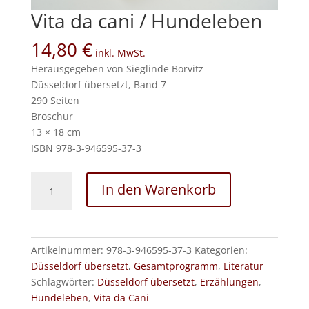
Vita da cani / Hundeleben
14,80
€
inkl. MwSt.
Herausgegeben von Sieglinde Borvitz
Düsseldorf übersetzt, Band 7
290 Seiten
Broschur
13 × 18 cm
ISBN 978-3-
946595-37-3
Vita
In den Warenkorb
da
cani
/
Hundeleben
Artikelnummer:
978-3-946595-37-3
Kategorien:
Menge
Düsseldorf übersetzt
,
Gesamtprogramm
,
Literatur
Schlagwörter:
Düsseldorf übersetzt
,
Erzählungen
,
Hundeleben
,
Vita da Cani