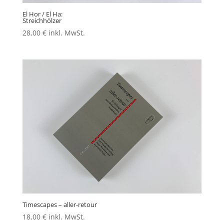
El Hor / El Ha:
Streichhölzer
28,00
€
inkl. MwSt.
Timescapes – aller-retour
18,00
€
inkl. MwSt.